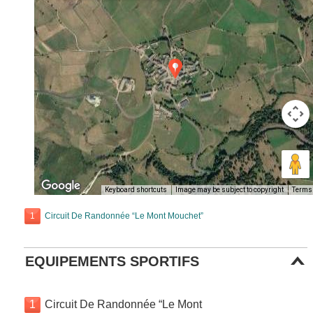
Keyboard shortcuts
Image may be subject to copyright
Terms
1
Circuit De Randonnée “Le Mont Mouchet”
EQUIPEMENTS SPORTIFS
1
Circuit De Randonnée “Le Mont