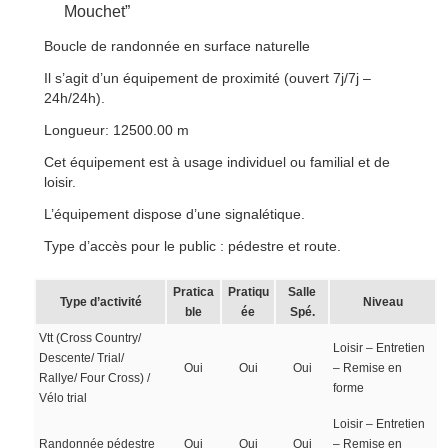
Mouchet”
Boucle de randonnée en surface naturelle
Il s’agit d’un équipement de proximité (ouvert 7j/7j –
24h/24h).
Longueur: 12500.00 m
Cet équipement est à usage individuel ou familial et de
loisir.
L’équipement dispose d’une signalétique.
Type d’accès pour le public : pédestre et route.
Pratica
Pratiqu
Salle
Type d’activité
Niveau
ble
ée
Spé.
Vtt (Cross Country/
Loisir – Entretien
Descente/ Trial/
Oui
Oui
Oui
– Remise en
Rallye/ Four Cross) /
forme
Vélo trial
Loisir – Entretien
Randonnée pédestre
Oui
Oui
Oui
– Remise en