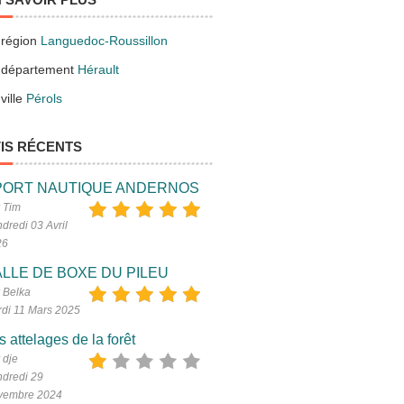
 région
Languedoc-Roussillon
 département
Hérault
ville
Pérols
IS RÉCENTS
PORT NAUTIQUE ANDERNOS
 Tim
dredi 03 Avril
26
LLE DE BOXE DU PILEU
 Belka
di 11 Mars 2025
s attelages de la forêt
 dje
dredi 29
vembre 2024