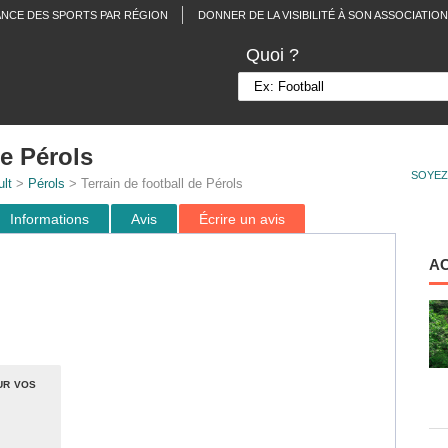
ANCE DES SPORTS PAR RÉGION
DONNER DE LA VISIBILITÉ À SON ASSOCIATION
Quoi ?
de Pérols
SOYEZ
lt
>
Pérols
> Terrain de football de Pérols
Informations
Avis
Écrire un avis
A
ur vos