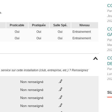
C
Par
e.
Jeu
20
Praticable
Pratiquée
Salle Spé.
Niveau
C
Oui
Oui
Oui
Entrainement
G
Oui
Oui
Oui
Entrainement
Par
Mar
20
C
D
Par
ervice sur cette installation (club, entreprise, etc.) ? Renseignez
Lun
20
Non renseigné
Non renseigné
SU
Non renseigné
Non renseigné