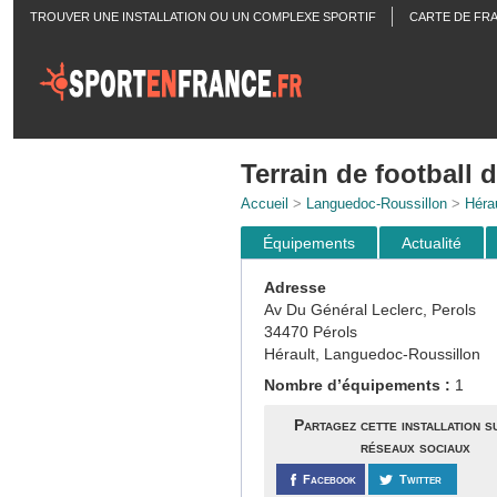
TROUVER UNE INSTALLATION OU UN COMPLEXE SPORTIF
CARTE DE FR
ACTUALITÉS
Terrain de football 
Accueil
>
Languedoc-Roussillon
>
Hérau
Équipements
Actualité
Adresse
Av Du Général Leclerc, Perols
34470 Pérols
Hérault, Languedoc-Roussillon
Nombre d’équipements :
1
Partagez cette installation s
réseaux sociaux
Facebook
Twitter