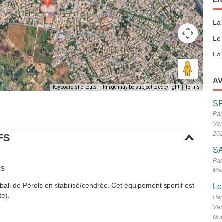
La
Le
La 
AV
Keyboard shortcuts
Image may be subject to copyright
Terms
S
Par
Ven
20
FS
SA
Par
ls
Mar
tball de Pérols en stabilisé/cendrée. Cet équipement sportif est
Le
te).
Par
Ven
No