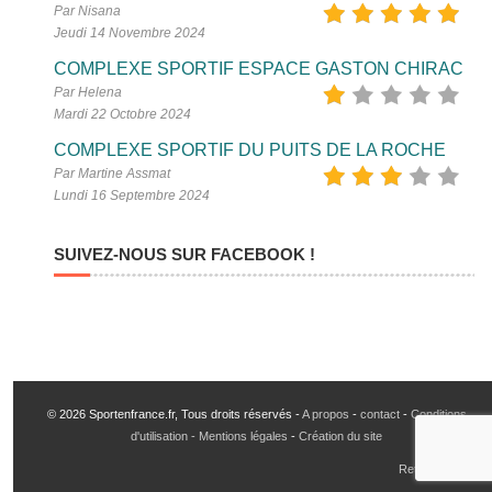
Par Nisana
Jeudi 14 Novembre 2024
COMPLEXE SPORTIF ESPACE GASTON CHIRAC
Par Helena
Mardi 22 Octobre 2024
COMPLEXE SPORTIF DU PUITS DE LA ROCHE
Par Martine Assmat
Lundi 16 Septembre 2024
SUIVEZ-NOUS SUR FACEBOOK !
© 2026 Sportenfrance.fr, Tous droits réservés -
A propos
-
contact
-
Conditions
d'utilisation - Mentions légales
-
Création du site
Retour en haut