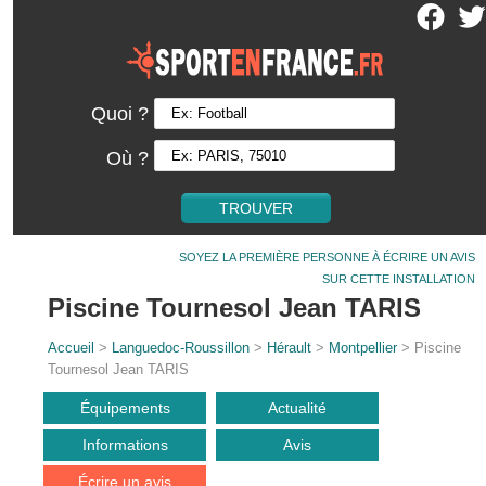
Quoi ?
Où ?
SOYEZ LA PREMIÈRE PERSONNE À ÉCRIRE UN AVIS
SUR CETTE INSTALLATION
Piscine Tournesol Jean TARIS
Accueil
>
Languedoc-Roussillon
>
Hérault
>
Montpellier
> Piscine
Tournesol Jean TARIS
Équipements
Actualité
Informations
Avis
Écrire un avis