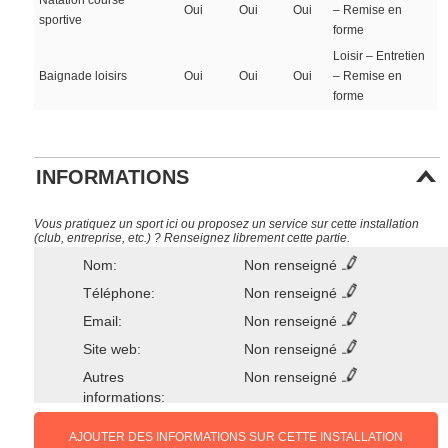
Natation course
Oui
Oui
Oui
– Remise en
sportive
forme
Loisir – Entretien
Baignade loisirs
Oui
Oui
Oui
– Remise en
forme
INFORMATIONS
Vous pratiquez un sport ici ou proposez un service sur cette installation
(club, entreprise, etc.) ? Renseignez librement cette partie.
Nom:
Non renseigné
Téléphone:
Non renseigné
Email:
Non renseigné
Site web:
Non renseigné
Autres
Non renseigné
informations:
AJOUTER DES INFORMATIONS SUR CETTE INSTALLATION