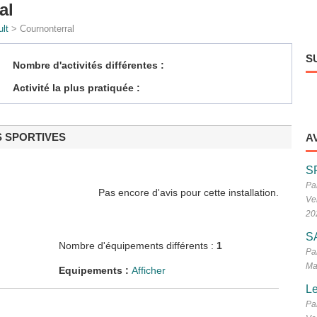
al
lt
> Cournonterral
S
Nombre d'activités différentes :
Activité la plus pratiquée :
S SPORTIVES
A
S
Pa
Pas encore d'avis pour cette installation.
Ve
20
S
Nombre d'équipements différents :
1
Pa
Ma
Equipements :
Afficher
Le
Pa