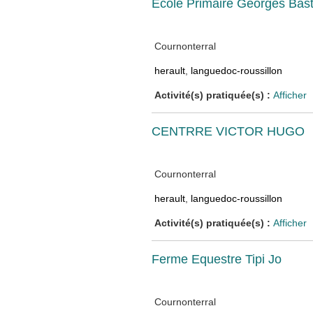
Ecole Primaire Georges Bast
Cournonterral
herault
,
languedoc-roussillon
Activité(s) pratiquée(s) :
Afficher
CENTRRE VICTOR HUGO
Cournonterral
herault
,
languedoc-roussillon
Activité(s) pratiquée(s) :
Afficher
Ferme Equestre Tipi Jo
Cournonterral