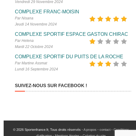
Vendredi 29 Novembre 2024
COMPLEXE FRANC-MOISIN
Par Nisana
Jeudi 14 Novembre 2024
COMPLEXE SPORTIF ESPACE GASTON CHIRAC
Par Helena
Mardi 22 Octobre 2024
COMPLEXE SPORTIF DU PUITS DE LA ROCHE
Par Martine Assmat
Lundi 16 Septembre 2024
SUIVEZ-NOUS SUR FACEBOOK !
© 2026 Sportenfrance.fr, Tous droits réservés -
A propos
-
contact
-
Conditions
d'utilisation - Mentions légales
-
Création du site