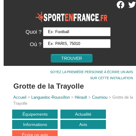
Quoi ?
Où ?
SOYEZ LA PREMIÈRE PERSONNE À ÉCRIRE UN AVIS
SUR CETTE INSTALLATION
Grotte de la Trayolle
Accueil
>
Languedoc-Roussillon
>
Hérault
>
Courniou
> Grotte de la
Trayolle
Équipements
Actualité
Informations
Avis
Écrire un avis