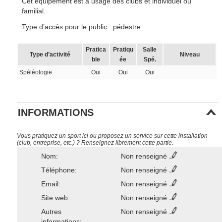
Cet équipement est à usage des clubs et individuel ou
familial.
Type d’accès pour le public : pédestre.
Pratica
Pratiqu
Salle
Type d’activité
Niveau
ble
ée
Spé.
Spéléologie
Oui
Oui
Oui
INFORMATIONS
Vous pratiquez un sport ici ou proposez un service sur cette installation
(club, entreprise, etc.) ? Renseignez librement cette partie.
Nom:
Non renseigné
Téléphone:
Non renseigné
Email:
Non renseigné
Site web:
Non renseigné
Autres
Non renseigné
informations: