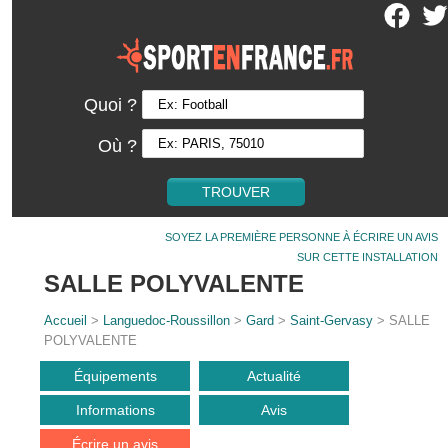
Quoi ?
Où ?
SOYEZ LA PREMIÈRE PERSONNE À ÉCRIRE UN AVIS
SUR CETTE INSTALLATION
SALLE POLYVALENTE
Accueil
>
Languedoc-Roussillon
>
Gard
>
Saint-Gervasy
> SALLE
POLYVALENTE
Équipements
Actualité
Informations
Avis
Écrire un avis