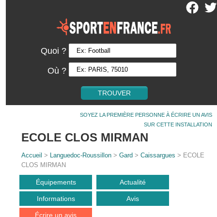
Quoi ?
Où ?
SOYEZ LA PREMIÈRE PERSONNE À ÉCRIRE UN AVIS
SUR CETTE INSTALLATION
ECOLE CLOS MIRMAN
Accueil
>
Languedoc-Roussillon
>
Gard
>
Caissargues
> ECOLE
CLOS MIRMAN
Équipements
Actualité
Informations
Avis
Écrire un avis