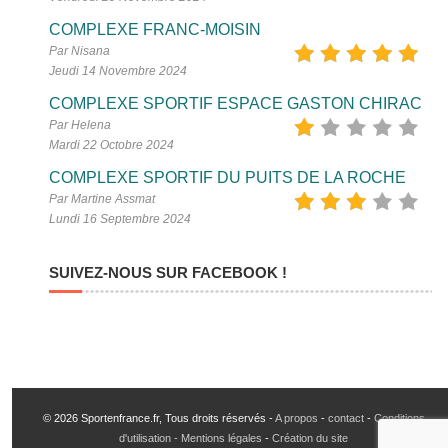
COMPLEXE FRANC-MOISIN
Par Nisana
Jeudi 14 Novembre 2024
COMPLEXE SPORTIF ESPACE GASTON CHIRAC
Par Helena
Mardi 22 Octobre 2024
COMPLEXE SPORTIF DU PUITS DE LA ROCHE
Par Martine Assmat
Lundi 16 Septembre 2024
SUIVEZ-NOUS SUR FACEBOOK !
© 2026 Sportenfrance.fr, Tous droits réservés -
A propos
-
contact
-
Conditions
d'utilisation - Mentions légales
-
Création du site