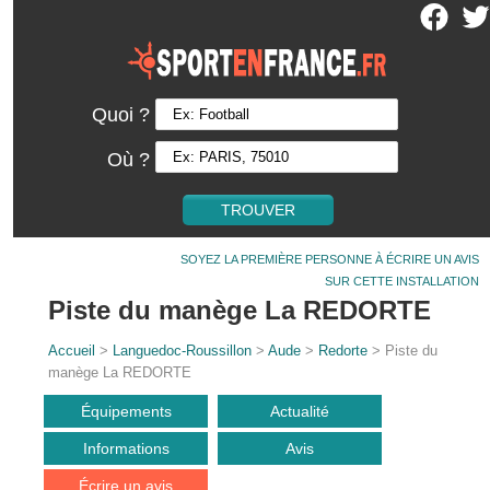
Quoi ?
Où ?
SOYEZ LA PREMIÈRE PERSONNE À ÉCRIRE UN AVIS
SUR CETTE INSTALLATION
Piste du manège La REDORTE
Accueil
>
Languedoc-Roussillon
>
Aude
>
Redorte
> Piste du
manège La REDORTE
Équipements
Actualité
Informations
Avis
Écrire un avis