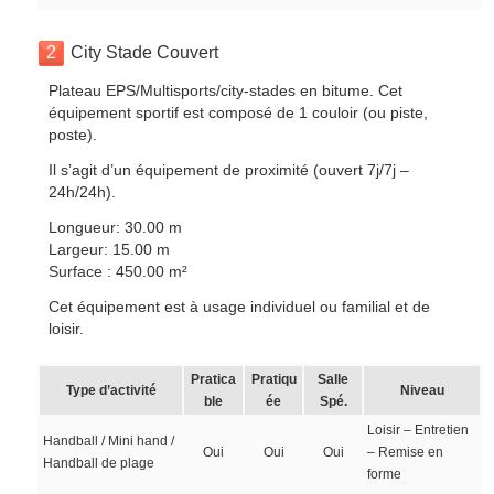
2
City Stade Couvert
Plateau EPS/Multisports/city-stades en bitume. Cet
équipement sportif est composé de 1 couloir (ou piste,
poste).
Il s’agit d’un équipement de proximité (ouvert 7j/7j –
24h/24h).
Longueur: 30.00 m
Largeur: 15.00 m
Surface : 450.00 m²
Cet équipement est à usage individuel ou familial et de
loisir.
Pratica
Pratiqu
Salle
Type d’activité
Niveau
ble
ée
Spé.
Loisir – Entretien
Handball / Mini hand /
Oui
Oui
Oui
– Remise en
Handball de plage
forme