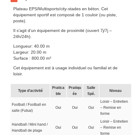
Plateau EPS/Multisports/city-stades en béton. Cet
équipement sportif est composé de 1 couloir (ou piste,
poste).
Il s’agit d’un équipement de proximité (ouvert 7j/7j –
24h/24h).
Longueur: 40.00 m
Largeur: 20.00 m
Surface : 800.00 m²
Cet équipement est à usage individuel ou familial et de
loisir.
Pratica
Pratiqu
Salle
Type d’activité
Niveau
ble
ée
Spé.
Loisir – Entretien
Football / Football en
Oui
Oui
Oui
– Remise en
salle (Futsal)
forme
Loisir – Entretien
Handball / Mini hand /
Oui
Oui
Oui
– Remise en
Handball de plage
forme