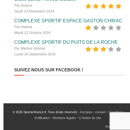
Par Nisana
Jeudi 14 Novembre 2024
COMPLEXE SPORTIF ESPACE GASTON CHIRAC
Par Helena
Mardi 22 Octobre 2024
COMPLEXE SPORTIF DU PUITS DE LA ROCHE
Par Martine Assmat
Lundi 16 Septembre 2024
SUIVEZ-NOUS SUR FACEBOOK !
© 2026 Sportenfrance.fr, Tous droits réservés -
A propos
-
contact
-
Conditions
d'utilisation - Mentions légales
-
Création du site
Retour en haut