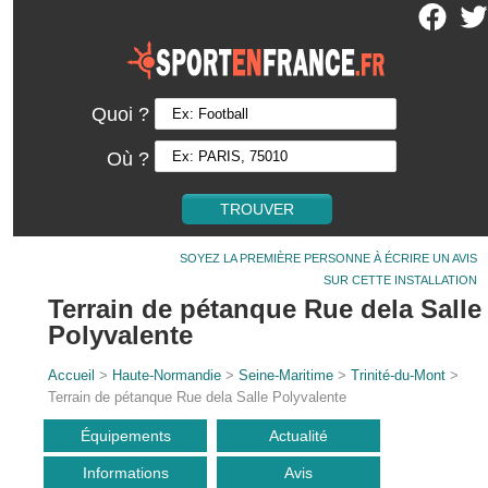
Quoi ?
Où ?
SOYEZ LA PREMIÈRE PERSONNE À ÉCRIRE UN AVIS
SUR CETTE INSTALLATION
Terrain de pétanque Rue dela Salle
Polyvalente
Accueil
>
Haute-Normandie
>
Seine-Maritime
>
Trinité-du-Mont
>
Terrain de pétanque Rue dela Salle Polyvalente
Équipements
Actualité
Informations
Avis