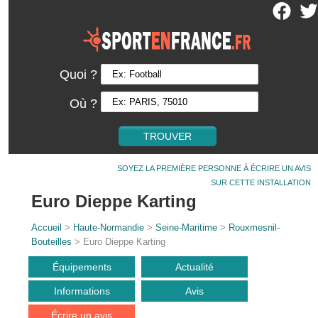
Quoi ?
Où ?
SOYEZ LA PREMIÈRE PERSONNE À ÉCRIRE UN AVIS
SUR CETTE INSTALLATION
Euro Dieppe Karting
Accueil
>
Haute-Normandie
>
Seine-Maritime
>
Rouxmesnil-
Bouteilles
> Euro Dieppe Karting
Équipements
Actualité
Informations
Avis
Écrire un avis