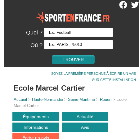
Quoi ?
Où ?
SOYEZ LA PREMIÈRE PERSONNE À ÉCRIRE UN AVIS
SUR CETTE INSTALLATION
Ecole Marcel Cartier
Accueil
>
Haute-Normandie
>
Seine-Maritime
>
Rouen
> Ecole
Marcel Cartier
Équipements
Actualité
Informations
Avis
Écrire un avis