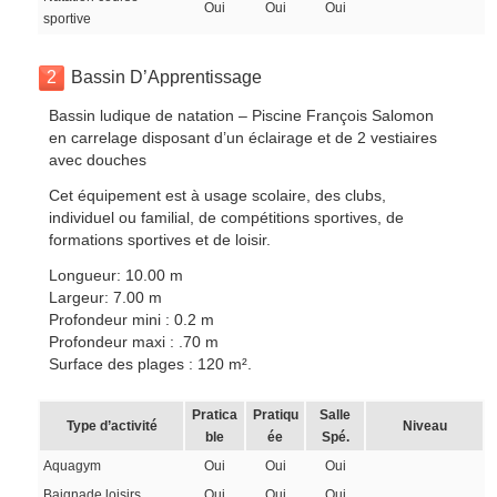
Oui
Oui
Oui
sportive
2
Bassin D’Apprentissage
Bassin ludique de natation – Piscine François Salomon
en carrelage disposant d’un éclairage et de 2 vestiaires
avec douches
Cet équipement est à usage scolaire, des clubs,
individuel ou familial, de compétitions sportives, de
formations sportives et de loisir.
Longueur: 10.00 m
Largeur: 7.00 m
Profondeur mini : 0.2 m
Profondeur maxi : .70 m
Surface des plages : 120 m².
Pratica
Pratiqu
Salle
Type d’activité
Niveau
ble
ée
Spé.
Aquagym
Oui
Oui
Oui
Baignade loisirs
Oui
Oui
Oui