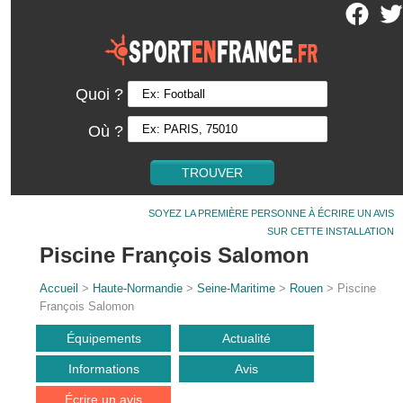
Quoi ?
Où ?
SOYEZ LA PREMIÈRE PERSONNE À ÉCRIRE UN AVIS
SUR CETTE INSTALLATION
Piscine François Salomon
Accueil
>
Haute-Normandie
>
Seine-Maritime
>
Rouen
> Piscine
François Salomon
Équipements
Actualité
Informations
Avis
Écrire un avis