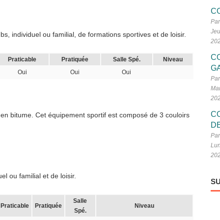
C
Par
Jeu
 individuel ou familial, de formations sportives et de loisir.
20
C
Praticable
Pratiquée
Salle Spé.
Niveau
G
Oui
Oui
Oui
Par
Mar
20
C
 en bitume. Cet équipement sportif est composé de 3 couloirs
D
Par
Lun
20
 ou familial et de loisir.
SU
Salle
Praticable
Pratiquée
Niveau
Spé.