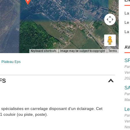
La
Le
La 
AV
Keyboard shortcuts
Image may be subject to copyright
Terms
S
Plateau Eps
Par
Ven
20
FS
SA
Par
Mar
n spécialisées en carrelage disposant d’un éclairage. Cet
Le
 couloir (ou piste, poste).
Par
Ven
No