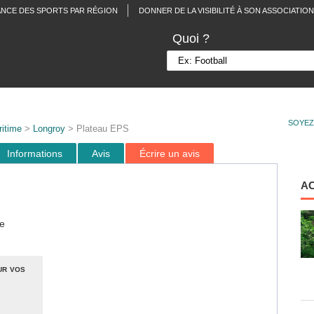
ANCE DES SPORTS PAR RÉGION
DONNER DE LA VISIBILITÉ À SON ASSOCIATION
Quoi ?
SOYEZ
itime
>
Longroy
> Plateau EPS
Informations
Avis
Écrire un avis
A
e
ur vos