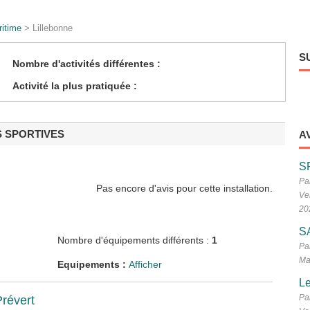
itime
> Lillebonne
S
Nombre d'activités différentes :
Activité la plus pratiquée :
S SPORTIVES
A
S
Pa
Pas encore d'avis pour cette installation.
Ve
20
S
Nombre d'équipements différents :
1
Pa
Ma
Equipements :
Afficher
Le
Pa
révert