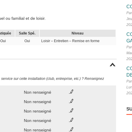
C
Par
 ou familial et de loisir.
Jeu
20
atiquée
Salle Spé.
Niveau
C
G
Oui
Oui
Loisir – Entretien – Remise en forme
Par
Mar
20
C
D
ervice sur cette installation (club, entreprise, etc.) ? Renseignez
Par
Lun
Non renseigné
20
Non renseigné
SU
Non renseigné
Non renseigné
Non renseigné