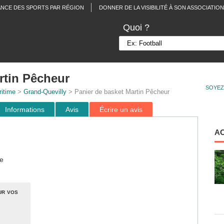
ANCE DES SPORTS PAR RÉGION
DONNER DE LA VISIBILITÉ À SON ASSOCIATION
Quoi ?
rtin Pêcheur
SOYEZ
itime
>
Grand-Quevilly
> Panier de basket Martin Pêcheur
Informations
Avis
Écrire un avis
A
e
ur vos