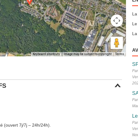
La
Le
La 
AV
Keyboard shortcuts
Image may be subject to copyright
Terms
S
Par
Ven
20
FS
SA
Par
Mar
Le
Par
é (ouvert 7j/7j – 24h/24h).
Ven
No