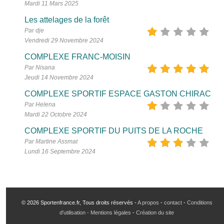
Mardi 11 Mars 2025
Les attelages de la forêt
Par dje
Vendredi 29 Novembre 2024
COMPLEXE FRANC-MOISIN
Par Nisana
Jeudi 14 Novembre 2024
COMPLEXE SPORTIF ESPACE GASTON CHIRAC
Par Helena
Mardi 22 Octobre 2024
COMPLEXE SPORTIF DU PUITS DE LA ROCHE
Par Martine Assmat
Lundi 16 Septembre 2024
© 2026 Sportenfrance.fr, Tous droits réservés -
A propos
-
contact
-
Conditions
d'utilisation - Mentions légales
-
Création du site