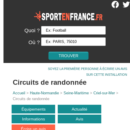
Quoi ?
Où ?
SOYEZ LA PREMIÈRE PERSONNE À ÉCRIRE UN AVIS
SUR CETTE INSTALLATION
Circuits de randonnée
Accueil
>
Haute-Normandie
>
Seine-Maritime
>
Criel-sur-Mer
>
Circuits de randonnée
Équipements
Actualité
Informations
Avis
Écrire un avis