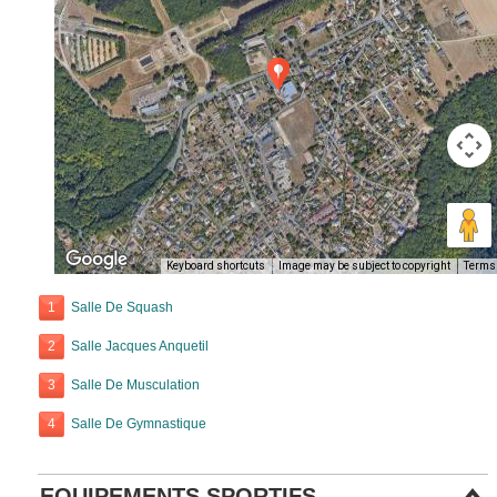
Keyboard shortcuts
Image may be subject to copyright
Terms
1
Salle De Squash
2
Salle Jacques Anquetil
3
Salle De Musculation
4
Salle De Gymnastique
EQUIPEMENTS SPORTIFS