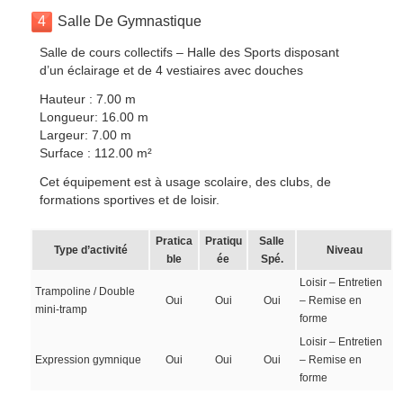
4
Salle De Gymnastique
Salle de cours collectifs – Halle des Sports disposant
d’un éclairage et de 4 vestiaires avec douches
Hauteur : 7.00 m
Longueur: 16.00 m
Largeur: 7.00 m
Surface : 112.00 m²
Cet équipement est à usage scolaire, des clubs, de
formations sportives et de loisir.
Pratica
Pratiqu
Salle
Type d’activité
Niveau
ble
ée
Spé.
Loisir – Entretien
Trampoline / Double
Oui
Oui
Oui
– Remise en
mini-tramp
forme
Loisir – Entretien
Expression gymnique
Oui
Oui
Oui
– Remise en
forme