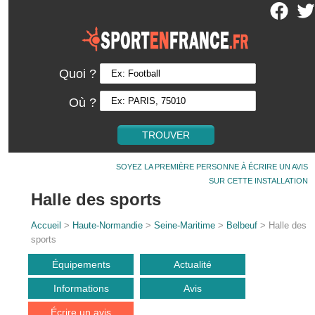
Quoi ?
Où ?
SOYEZ LA PREMIÈRE PERSONNE À ÉCRIRE UN AVIS
SUR CETTE INSTALLATION
Halle des sports
Accueil
>
Haute-Normandie
>
Seine-Maritime
>
Belbeuf
> Halle des
sports
Équipements
Actualité
Informations
Avis
Écrire un avis