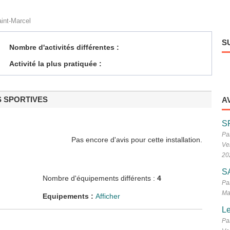
l
int-Marcel
S
Nombre d'activités différentes :
Activité la plus pratiquée :
S SPORTIVES
A
S
Pa
Pas encore d'avis pour cette installation.
Ve
20
S
Nombre d'équipements différents :
4
Pa
Ma
Equipements :
Afficher
Le
Pa