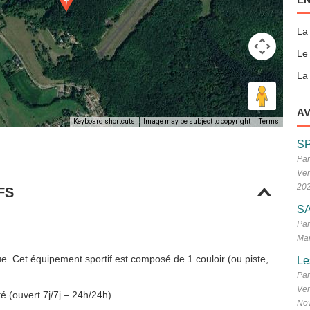
La
Le
La 
AV
Keyboard shortcuts
Image may be subject to copyright
Terms
S
Par
Ven
20
FS
SA
Par
Mar
e. Cet équipement sportif est composé de 1 couloir (ou piste,
Le
Par
Ven
é (ouvert 7j/7j – 24h/24h).
No