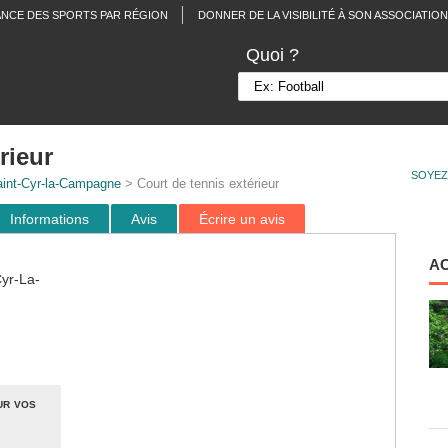
ANCE DES SPORTS PAR RÉGION
DONNER DE LA VISIBILITÉ À SON ASSOCIATION
Quoi ?
rieur
SOYEZ
int-Cyr-la-Campagne
> Court de tennis extérieur
Informations
Avis
Écrire un avis
A
Cyr-La-
ur vos