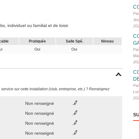
C
Par
Jeu
 individuel ou familial et de loisir.
20
C
cable
Pratiquée
Salle Spé.
Niveau
G
ui
Oui
Oui
Par
Mar
20
C
D
Par
ervice sur cette installation (club, entreprise, etc.) ? Renseignez
Lun
20
Non renseigné
Non renseigné
SU
Non renseigné
Non renseigné