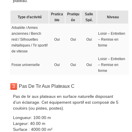
plateau.
Pratica
Pratiqu
Salle
Type d’activité
Niveau
ble
ée
Spé.
Arbalète / Armes
anciennes / Bench
Loisir – Entretien
rest / Silhouettes
Oui
Oui
Oui
– Remise en
métalliques / Tir sportif
forme
de vitesse
Loisir – Entretien
Fosse universelle
Oui
Oui
Oui
– Remise en
forme
3
Pas De Tir Aux Plateaux C
Pas de tir aux plateaux en surface naturelle disposant
d’un éclairage. Cet équipement sportif est composé de 5
couloirs (ou pistes, postes).
Longueur: 100.00 m
Largeur: 40.00 m
Surface : 4000.00 m²