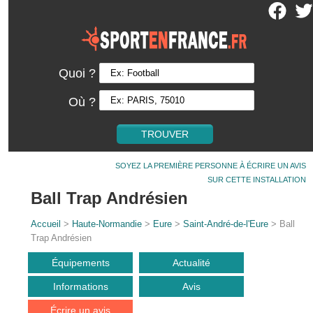
Quoi ?
Où ?
SOYEZ LA PREMIÈRE PERSONNE À ÉCRIRE UN AVIS
SUR CETTE INSTALLATION
Ball Trap Andrésien
Accueil
>
Haute-Normandie
>
Eure
>
Saint-André-de-l'Eure
> Ball
Trap Andrésien
Équipements
Actualité
Informations
Avis
Écrire un avis