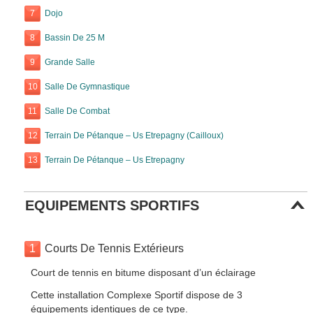
7
Dojo
8
Bassin De 25 M
9
Grande Salle
10
Salle De Gymnastique
11
Salle De Combat
12
Terrain De Pétanque – Us Etrepagny (Cailloux)
13
Terrain De Pétanque – Us Etrepagny
EQUIPEMENTS SPORTIFS
1
Courts De Tennis Extérieurs
Court de tennis en bitume disposant d’un éclairage
Cette installation Complexe Sportif dispose de 3
équipements identiques de ce type.