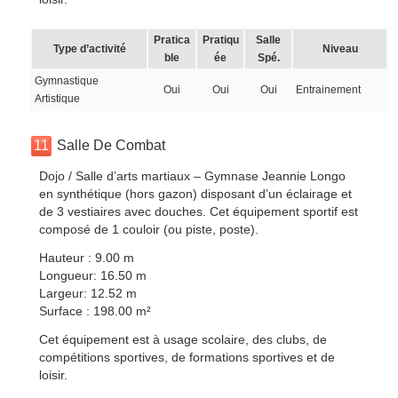
Pratica
Pratiqu
Salle
Type d’activité
Niveau
ble
ée
Spé.
Gymnastique
Oui
Oui
Oui
Entrainement
Artistique
11
Salle De Combat
Dojo / Salle d’arts martiaux – Gymnase Jeannie Longo
en synthétique (hors gazon) disposant d’un éclairage et
de 3 vestiaires avec douches. Cet équipement sportif est
composé de 1 couloir (ou piste, poste).
Hauteur : 9.00 m
Longueur: 16.50 m
Largeur: 12.52 m
Surface : 198.00 m²
Cet équipement est à usage scolaire, des clubs, de
compétitions sportives, de formations sportives et de
loisir.