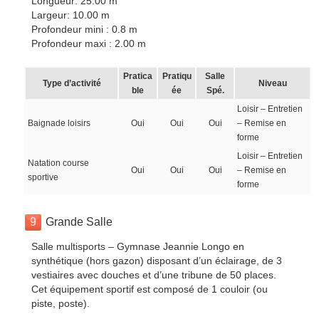
Longueur: 25.00 m
Largeur: 10.00 m
Profondeur mini : 0.8 m
Profondeur maxi : 2.00 m
Pratica
Pratiqu
Salle
Type d’activité
Niveau
ble
ée
Spé.
Loisir – Entretien
Baignade loisirs
Oui
Oui
Oui
– Remise en
forme
Loisir – Entretien
Natation course
Oui
Oui
Oui
– Remise en
sportive
forme
9
Grande Salle
Salle multisports – Gymnase Jeannie Longo en
synthétique (hors gazon) disposant d’un éclairage, de 3
vestiaires avec douches et d’une tribune de 50 places.
Cet équipement sportif est composé de 1 couloir (ou
piste, poste).