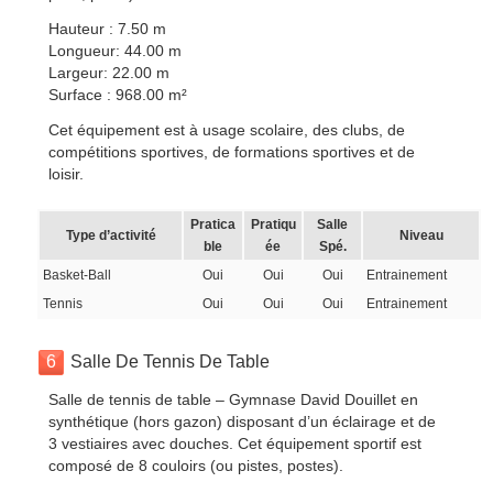
Hauteur : 7.50 m
Longueur: 44.00 m
Largeur: 22.00 m
Surface : 968.00 m²
Cet équipement est à usage scolaire, des clubs, de
compétitions sportives, de formations sportives et de
loisir.
Pratica
Pratiqu
Salle
Type d’activité
Niveau
ble
ée
Spé.
Basket-Ball
Oui
Oui
Oui
Entrainement
Tennis
Oui
Oui
Oui
Entrainement
6
Salle De Tennis De Table
Salle de tennis de table – Gymnase David Douillet en
synthétique (hors gazon) disposant d’un éclairage et de
3 vestiaires avec douches. Cet équipement sportif est
composé de 8 couloirs (ou pistes, postes).