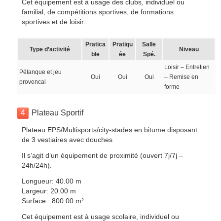
Cet équipement est à usage des clubs, individuel ou
familial, de compétitions sportives, de formations
sportives et de loisir.
Pratica
Pratiqu
Salle
Type d’activité
Niveau
ble
ée
Spé.
Loisir – Entretien
Pétanque et jeu
Oui
Oui
Oui
– Remise en
provencal
forme
4
Plateau Sportif
Plateau EPS/Multisports/city-stades en bitume disposant
de 3 vestiaires avec douches
Il s’agit d’un équipement de proximité (ouvert 7j/7j –
24h/24h).
Longueur: 40.00 m
Largeur: 20.00 m
Surface : 800.00 m²
Cet équipement est à usage scolaire, individuel ou