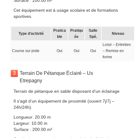
Surface : 200.00 m²
Cet équipement est à usage scolaire et de formations
sportives.
Pratica
Pratiqu
Salle
Type d’activité
Niveau
ble
ée
Spé.
Loisir – Entretien
Course sur piste
Oui
Oui
Oui
– Remise en
forme
3
Terrain De Pétanque Éclairé – Us
Etrepagny
Terrain de pétanque en sable disposant d’un éclairage
Il s’agit d’un équipement de proximité (ouvert 7j/7j –
24h/24h).
Longueur: 20.00 m
Largeur: 10.00 m
Surface : 200.00 m²