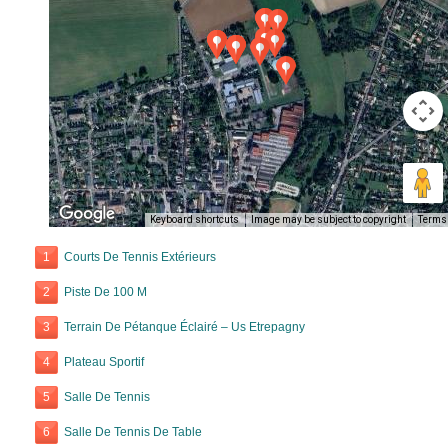
Keyboard shortcuts
Image may be subject to copyright
Terms
1
Courts De Tennis Extérieurs
2
Piste De 100 M
3
Terrain De Pétanque Éclairé – Us Etrepagny
4
Plateau Sportif
5
Salle De Tennis
6
Salle De Tennis De Table