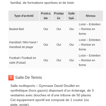
familial, de formations sportives et de loisir.
Pratica
Pratiqu
Salle
Type d’activité
Niveau
ble
ée
Spé.
Loisir – Entretien
Basket-Ball
Oui
Oui
Oui
– Remise en
forme
Loisir – Entretien
Handball / Mini hand /
Oui
Oui
Oui
– Remise en
Handball de plage
forme
Loisir – Entretien
Football / Football en
Oui
Oui
Oui
– Remise en
salle (Futsal)
forme
5
Salle De Tennis
Salle multisports – Gymnase David Douillet en
synthétique (hors gazon) disposant d’un éclairage, de 3
vestiaires avec douches et d’une tribune de 50 places.
Cet équipement sportif est composé de 1 couloir (ou
piste, poste).