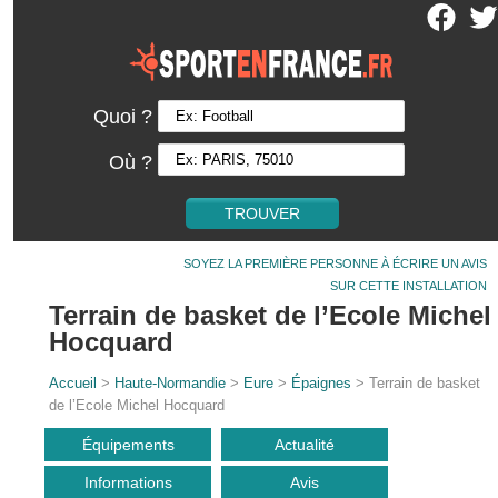
Quoi ?
Où ?
SOYEZ LA PREMIÈRE PERSONNE À ÉCRIRE UN AVIS
SUR CETTE INSTALLATION
Terrain de basket de l’Ecole Michel
Hocquard
Accueil
>
Haute-Normandie
>
Eure
>
Épaignes
> Terrain de basket
de l’Ecole Michel Hocquard
Équipements
Actualité
Informations
Avis