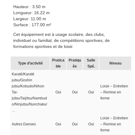
Hauteur : 3.50 m
Longueur: 16.22 m
Largeur: 11.00 m
Surface : 177.00 m²
Cet équipement est à usage scolaire, des clubs,
individuel ou familial, de compétitions sportives, de
formations sportives et de loisir.
Pratica
Pratiqu
Salle
Type d’activité
Niveau
ble
ée
Spé.
Karaté/Karaté
jutsu/Goshin
jutsu/Kobudo/Nihon
Loisir – Entretien
Tai-
Oui
Oui
Oui
– Remise en
jutsu/Taijitsu/Nambud
forme
o/Ninjutsu/Nunchaku/
…
Loisir – Entretien
Autres Danses
Oui
Oui
Oui
– Remise en
forme