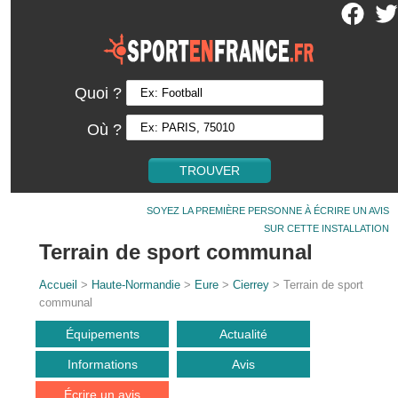
Quoi ?
Où ?
SOYEZ LA PREMIÈRE PERSONNE À ÉCRIRE UN AVIS
SUR CETTE INSTALLATION
Terrain de sport communal
Accueil
>
Haute-Normandie
>
Eure
>
Cierrey
> Terrain de sport
communal
Équipements
Actualité
Informations
Avis
Écrire un avis