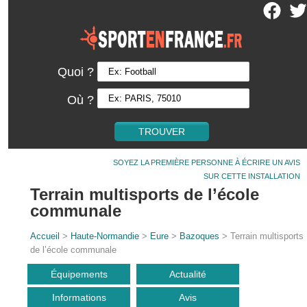
Quoi ?
Où ?
SOYEZ LA PREMIÈRE PERSONNE À ÉCRIRE UN AVIS
SUR CETTE INSTALLATION
Terrain multisports de l’école
communale
Accueil
>
Haute-Normandie
>
Eure
>
Bazoques
> Terrain multisports
de l’école communale
Équipements
Actualité
Informations
Avis