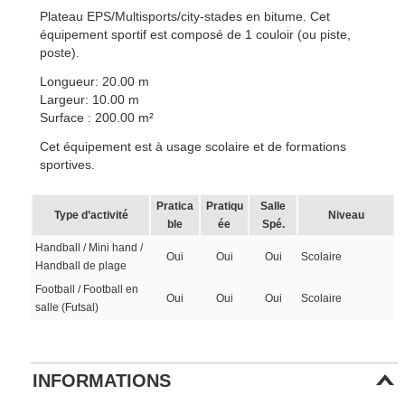
Plateau EPS/Multisports/city-stades en bitume. Cet
équipement sportif est composé de 1 couloir (ou piste,
poste).
Longueur: 20.00 m
Largeur: 10.00 m
Surface : 200.00 m²
Cet équipement est à usage scolaire et de formations
sportives.
Pratica
Pratiqu
Salle
Type d’activité
Niveau
ble
ée
Spé.
Handball / Mini hand /
Oui
Oui
Oui
Scolaire
Handball de plage
Football / Football en
Oui
Oui
Oui
Scolaire
salle (Futsal)
INFORMATIONS