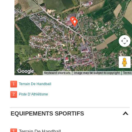
Keyboard shortcuts
Image may be subject to copyright
Terms
1
Terrain De Handball
2
Piste D’Athlétisme
EQUIPEMENTS SPORTIFS
1
Terrain De Handball