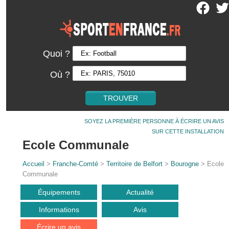
Quoi ?
Où ?
SOYEZ LA PREMIÈRE PERSONNE À ÉCRIRE UN AVIS
SUR CETTE INSTALLATION
Ecole Communale
Accueil
>
Franche-Comté
>
Territoire de Belfort
>
Bourogne
> Ecole
Communale
Équipements
Actualité
Informations
Avis
Écrire un avis