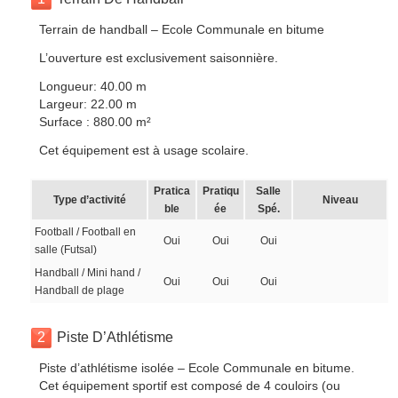
Terrain de handball – Ecole Communale en bitume
L’ouverture est exclusivement saisonnière.
Longueur: 40.00 m
Largeur: 22.00 m
Surface : 880.00 m²
Cet équipement est à usage scolaire.
Pratica
Pratiqu
Salle
Type d’activité
Niveau
ble
ée
Spé.
Football / Football en
Oui
Oui
Oui
salle (Futsal)
Handball / Mini hand /
Oui
Oui
Oui
Handball de plage
2
Piste D’Athlétisme
Piste d’athlétisme isolée – Ecole Communale en bitume.
Cet équipement sportif est composé de 4 couloirs (ou