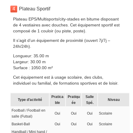
4
Plateau Sportif
Plateau EPS/Multisports/city-stades en bitume disposant
de 4 vestiaires avec douches. Cet équipement sportif est
composé de 1 couloir (ou piste, poste).
Il s’agit d’un équipement de proximité (ouvert 7j/7j –
24h/24h).
Longueur: 35.00 m
Largeur: 30.00 m
Surface : 1050.00 m²
Cet équipement est à usage scolaire, des clubs,
individuel ou familial, de formations sportives et de loisir.
Pratica
Pratiqu
Salle
Type d’activité
Niveau
ble
ée
Spé.
Football / Football en
Oui
Oui
Oui
Scolaire
salle (Futsal)
Basket-Ball
Oui
Oui
Oui
Scolaire
Handball / Mini hand /