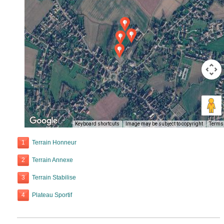
Keyboard shortcuts
Image may be subject to copyright
Terms
1
Terrain Honneur
2
Terrain Annexe
3
Terrain Stabilise
4
Plateau Sportif