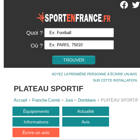
Quoi ?
Où ?
SOYEZ LA PREMIÈRE PERSONNE À ÉCRIRE UN AVIS
SUR CETTE INSTALLATION
PLATEAU SPORTIF
Accueil
>
Franche-Comté
>
Jura
>
Domblans
> PLATEAU SPORTIF
Équipements
Actualité
Informations
Avis
Écrire un avis