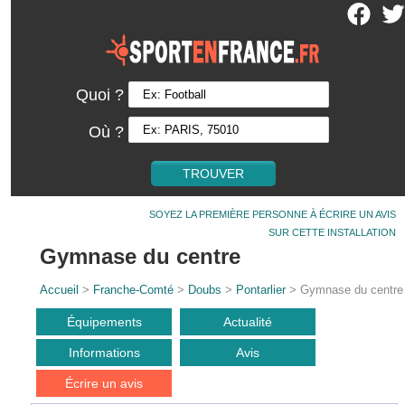
Quoi ?
Où ?
SOYEZ LA PREMIÈRE PERSONNE À ÉCRIRE UN AVIS
SUR CETTE INSTALLATION
Gymnase du centre
Accueil
>
Franche-Comté
>
Doubs
>
Pontarlier
> Gymnase du centre
Équipements
Actualité
Informations
Avis
Écrire un avis