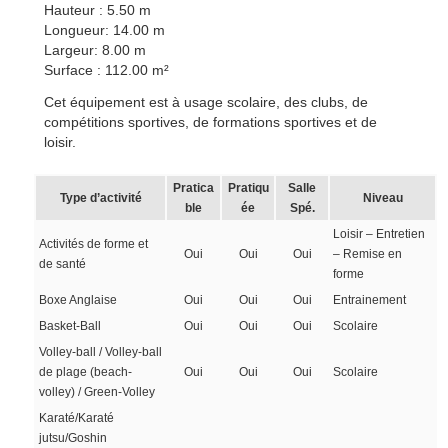
Hauteur : 5.50 m
Longueur: 14.00 m
Largeur: 8.00 m
Surface : 112.00 m²
Cet équipement est à usage scolaire, des clubs, de
compétitions sportives, de formations sportives et de
loisir.
Pratica
Pratiqu
Salle
Type d’activité
Niveau
ble
ée
Spé.
Loisir – Entretien
Activités de forme et
Oui
Oui
Oui
– Remise en
de santé
forme
Boxe Anglaise
Oui
Oui
Oui
Entrainement
Basket-Ball
Oui
Oui
Oui
Scolaire
Volley-ball / Volley-ball
de plage (beach-
Oui
Oui
Oui
Scolaire
volley) / Green-Volley
Karaté/Karaté
jutsu/Goshin