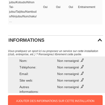
jutsu/Kobudo/Nihon
Tai-
Oui
Oui
Oui
Entrainement
jutsu/Taijitsu/Nambud
o/Ninjutsu/Nunchaku/
…
INFORMATIONS
Vous pratiquez un sport ici ou proposez un service sur cette installation
(club, entreprise, etc.) ? Renseignez librement cette partie.
Nom:
Non renseigné
Téléphone:
Non renseigné
Email:
Non renseigné
Site web:
Non renseigné
Autres
Non renseigné
informations:
AJOUTER DES INFORMATIONS SUR CETTE INSTALLATION