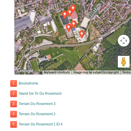
Keyboard shortcuts
Image may be subject to copyright
Terms
1
Boulodrome
2
Stand De Tir Du Rosemont
3
Terrain Du Rosemont 3
4
Terrain Du Rosemont 2
5
Terrain Du Rosemont 1 Et 4