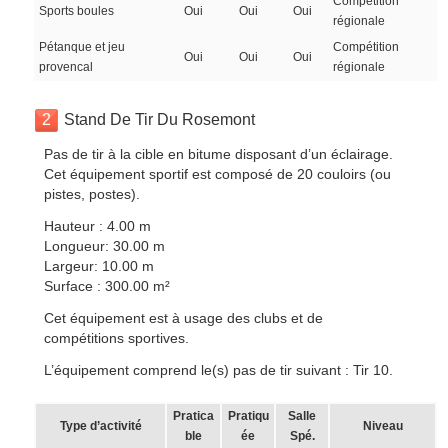
Compétition
Sports boules
Oui
Oui
Oui
régionale
Pétanque et jeu
Compétition
Oui
Oui
Oui
provencal
régionale
2
Stand De Tir Du Rosemont
Pas de tir à la cible en bitume disposant d’un éclairage.
Cet équipement sportif est composé de 20 couloirs (ou
pistes, postes).
Hauteur : 4.00 m
Longueur: 30.00 m
Largeur: 10.00 m
Surface : 300.00 m²
Cet équipement est à usage des clubs et de
compétitions sportives.
L’équipement comprend le(s) pas de tir suivant : Tir 10.
Pratica
Pratiqu
Salle
Type d’activité
Niveau
ble
ée
Spé.