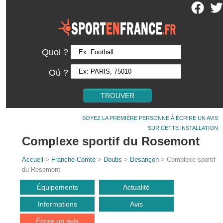
Quoi ?
Où ?
SOYEZ LA PREMIÈRE PERSONNE À ÉCRIRE UN AVIS
SUR CETTE INSTALLATION
Complexe sportif du Rosemont
Accueil
>
Franche-Comté
>
Doubs
>
Besançon
> Complexe sportif
du Rosemont
Équipements
Actualité
Informations
Avis
Écrire un avis