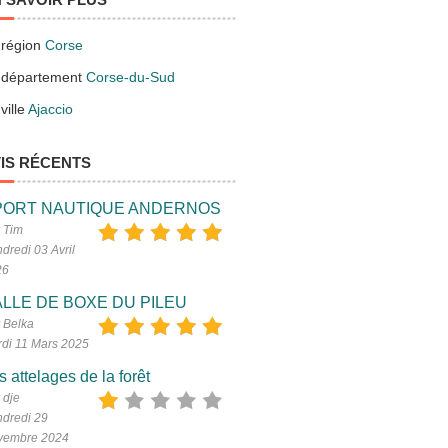
 région
Corse
 département
Corse-du-Sud
ville
Ajaccio
e have no imagery here.
IS RÉCENTS
PORT NAUTIQUE ANDERNOS
 Tim
dredi 03 Avril
26
LLE DE BOXE DU PILEU
 Belka
di 11 Mars 2025
s attelages de la forêt
 dje
dredi 29
vembre 2024