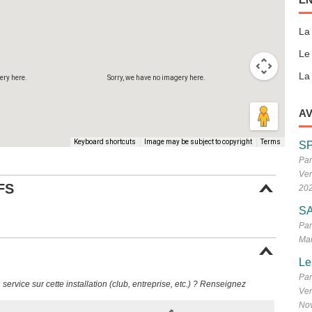
La
Le
La 
ery here.
Sorry, we have no imagery here.
Sorry, w
AV
Keyboard shortcuts
Image may be subject to copyright
Terms
S
Par
Ven
FS
20
SA
Par
Mar
Le
Par
ervice sur cette installation (club, entreprise, etc.) ? Renseignez
Ven
No