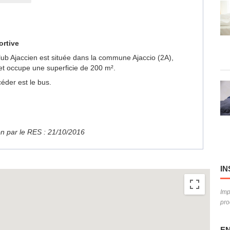
ortive
lub Ajaccien est située dans la commune Ajaccio (2A),
et occupe une superficie de 200 m².
éder est le bus.
ion par le RES : 21/10/2016
ery here.
Sorry, we have no imagery here.
Sorry, w
IN
Imp
pro
EN