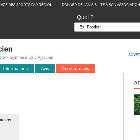
ANCE DES SPORTS PAR RÉGION
DONNER DE LA VISIBILITÉ À SON ASSOCIATION
Quoi ?
cien
SOYEZ
cio
> Gymnase Club Ajaccien
Informations
Avis
Écrire un avis
A
ur vos