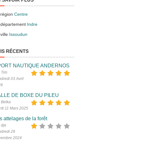
 région
Centre
 département
Indre
ville
Issoudun
IS RÉCENTS
PORT NAUTIQUE ANDERNOS
 Tim
dredi 03 Avril
26
LLE DE BOXE DU PILEU
 Belka
di 11 Mars 2025
s attelages de la forêt
 dje
dredi 29
vembre 2024