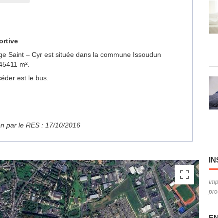
ortive
lege Saint – Cyr est située dans la commune Issoudun
 45411 m².
éder est le bus.
ion par le RES : 17/10/2016
IN
Imp
pro
EN