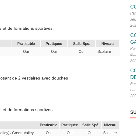
C
Par
Jeu
20
 et de formations sportives.
C
G
Praticable
Pratiquée
Salle Spé.
Niveau
Par
Oui
Oui
Oui
Scolaire
Mar
20
C
D
sposant de 2 vestiaires avec douches
Par
Lun
20
 et de formations sportives.
SU
Praticable
Pratiquée
Salle Spé.
Niveau
volley) / Green-Volley
Oui
Oui
Oui
Scolaire