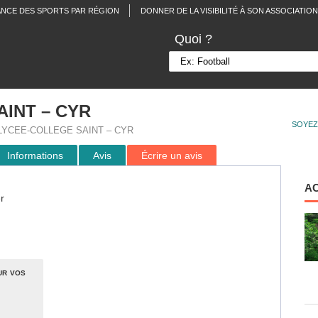
ANCE DES SPORTS PAR RÉGION
DONNER DE LA VISIBILITÉ À SON ASSOCIATION
Quoi ?
INT – CYR
SOYEZ
LYCEE-COLLEGE SAINT – CYR
Informations
Avis
Écrire un avis
A
r
ur vos