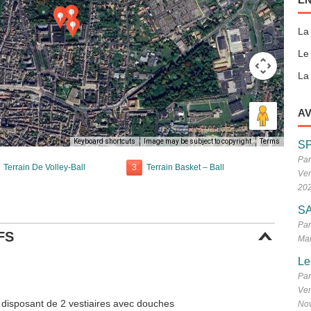
La
Le
La 
AV
Keyboard shortcuts
Image may be subject to copyright
Terms
S
Par
Terrain De Volley-Ball
3
Terrain Basket – Ball
Ven
20
SA
Par
FS
Mar
Le
Par
Ven
l disposant de 2 vestiaires avec douches
No