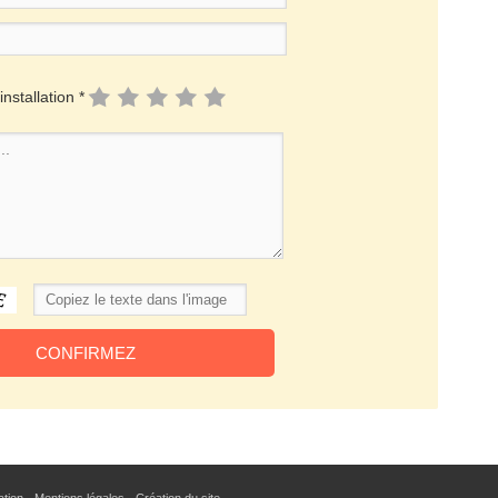
installation *
sation - Mentions légales
-
Création du site