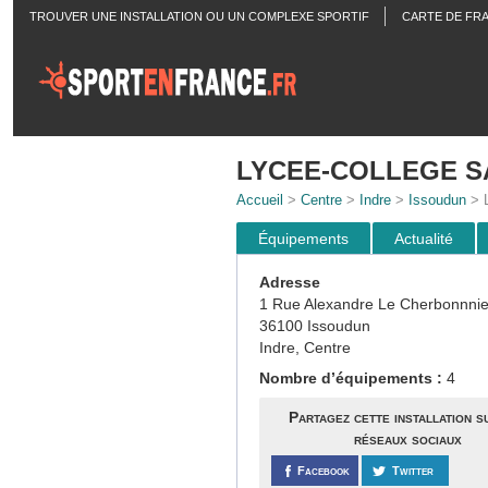
TROUVER UNE INSTALLATION OU UN COMPLEXE SPORTIF
CARTE DE FR
ACTUALITÉS
LYCEE-COLLEGE SA
Accueil
>
Centre
>
Indre
>
Issoudun
> 
Équipements
Actualité
Adresse
1 Rue Alexandre Le Cherbonnnie
36100 Issoudun
Indre, Centre
Nombre d’équipements :
4
Partagez cette installation s
réseaux sociaux
Facebook
Twitter