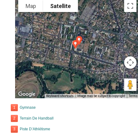
Map
Satellite
Keyboard shortcuts
Image may be subject to copyright
Terms
1
Gymnase
2
Terrain De Handball
3
Piste D’Athlétisme