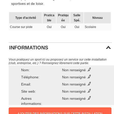
sportives et de loisir.
Pratica
Pratiqu
Salle
Type d’activité
Niveau
ble
ée
Spé.
Course sur piste
Oui
Oui
Oui
Scolaire
INFORMATIONS
Vous pratiquez un sport ici ou proposez un service sur cette installation
(club, entreprise, etc.) ? Renseignez librement cette partie.
Nom:
Non renseigné
Téléphone:
Non renseigné
Email:
Non renseigné
Site web:
Non renseigné
Autres
Non renseigné
informations:
AJOUTER DES INFORMATIONS SUR CETTE INSTALLATION