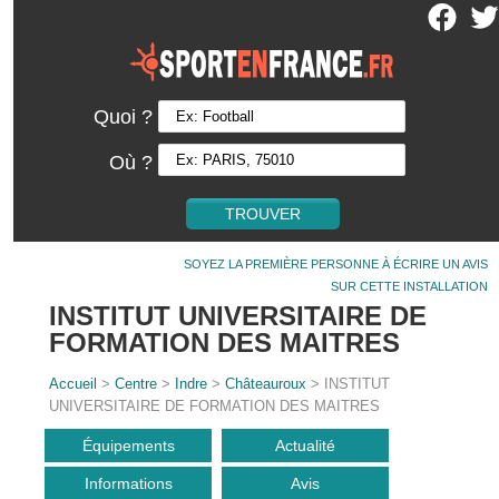
Quoi ?
Où ?
SOYEZ LA PREMIÈRE PERSONNE À ÉCRIRE UN AVIS
SUR CETTE INSTALLATION
INSTITUT UNIVERSITAIRE DE
FORMATION DES MAITRES
Accueil
>
Centre
>
Indre
>
Châteauroux
> INSTITUT
UNIVERSITAIRE DE FORMATION DES MAITRES
Équipements
Actualité
Informations
Avis