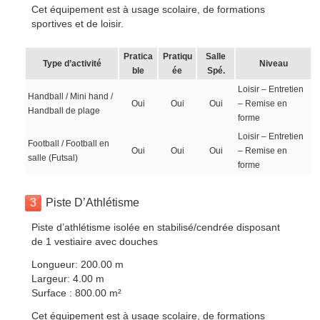
Cet équipement est à usage scolaire, de formations
sportives et de loisir.
Pratica
Pratiqu
Salle
Type d’activité
Niveau
ble
ée
Spé.
Loisir – Entretien
Handball / Mini hand /
Oui
Oui
Oui
– Remise en
Handball de plage
forme
Loisir – Entretien
Football / Football en
Oui
Oui
Oui
– Remise en
salle (Futsal)
forme
3
Piste D’Athlétisme
Piste d’athlétisme isolée en stabilisé/cendrée disposant
de 1 vestiaire avec douches
Longueur: 200.00 m
Largeur: 4.00 m
Surface : 800.00 m²
Cet équipement est à usage scolaire, de formations