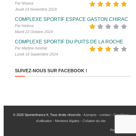
Par Nisana
Jeudi 14 Novembre 2024
COMPLEXE SPORTIF ESPACE GASTON CHIRAC
Par Helena
Mardi 22 Octobre 2024
COMPLEXE SPORTIF DU PUITS DE LA ROCHE
Par Martine Assmat
Lundi 16 Septembre 2024
SUIVEZ-NOUS SUR FACEBOOK !
© 2026 Sportenfrance.fr, Tous droits réservés -
A propos
-
contact
-
Conditions
d'utilisation - Mentions légales
-
Création du site
Retour en haut