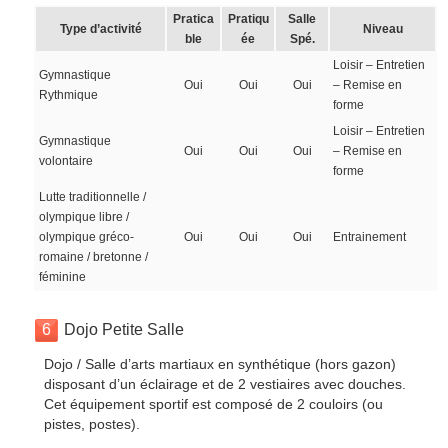
Pratica
Pratiqu
Salle
Type d’activité
Niveau
ble
ée
Spé.
Loisir – Entretien
Gymnastique
Oui
Oui
Oui
– Remise en
Rythmique
forme
Loisir – Entretien
Gymnastique
Oui
Oui
Oui
– Remise en
volontaire
forme
Lutte traditionnelle /
olympique libre /
olympique gréco-
Oui
Oui
Oui
Entrainement
romaine / bretonne /
féminine
6
Dojo Petite Salle
Dojo / Salle d’arts martiaux en synthétique (hors gazon)
disposant d’un éclairage et de 2 vestiaires avec douches.
Cet équipement sportif est composé de 2 couloirs (ou
pistes, postes).