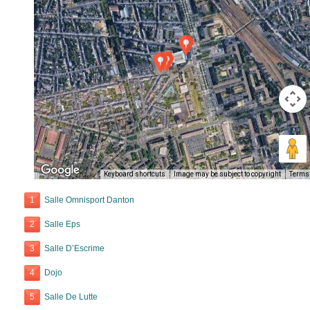
Keyboard shortcuts
Image may be subject to copyright
Terms
1
Salle Omnisport Danton
2
Salle Eps
3
Salle D’Escrime
4
Dojo
5
Salle De Lutte