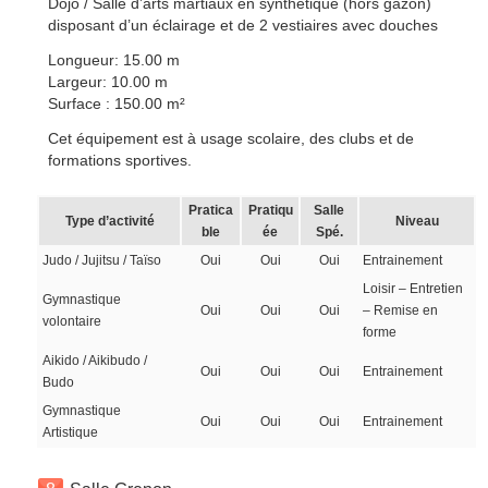
Dojo / Salle d’arts martiaux en synthétique (hors gazon)
disposant d’un éclairage et de 2 vestiaires avec douches
Longueur: 15.00 m
Largeur: 10.00 m
Surface : 150.00 m²
Cet équipement est à usage scolaire, des clubs et de
formations sportives.
Pratica
Pratiqu
Salle
Type d’activité
Niveau
ble
ée
Spé.
Judo / Jujitsu / Taïso
Oui
Oui
Oui
Entrainement
Loisir – Entretien
Gymnastique
Oui
Oui
Oui
– Remise en
volontaire
forme
Aikido / Aikibudo /
Oui
Oui
Oui
Entrainement
Budo
Gymnastique
Oui
Oui
Oui
Entrainement
Artistique