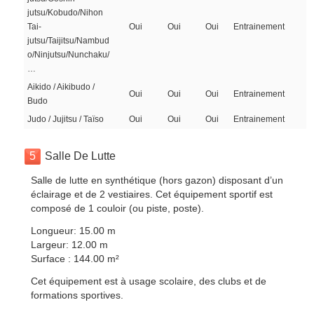
jutsu/Kobudo/Nihon
Tai-
Oui
Oui
Oui
Entrainement
jutsu/Taijitsu/Nambud
o/Ninjutsu/Nunchaku/
…
Aikido / Aikibudo /
Oui
Oui
Oui
Entrainement
Budo
Judo / Jujitsu / Taïso
Oui
Oui
Oui
Entrainement
5
Salle De Lutte
Salle de lutte en synthétique (hors gazon) disposant d’un
éclairage et de 2 vestiaires. Cet équipement sportif est
composé de 1 couloir (ou piste, poste).
Longueur: 15.00 m
Largeur: 12.00 m
Surface : 144.00 m²
Cet équipement est à usage scolaire, des clubs et de
formations sportives.