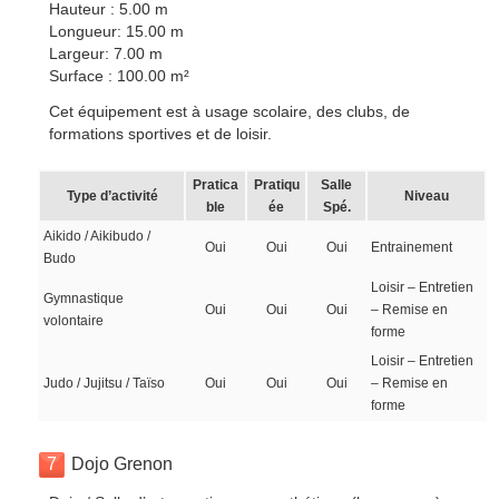
Hauteur : 5.00 m
Longueur: 15.00 m
Largeur: 7.00 m
Surface : 100.00 m²
Cet équipement est à usage scolaire, des clubs, de
formations sportives et de loisir.
Pratica
Pratiqu
Salle
Type d’activité
Niveau
ble
ée
Spé.
Aikido / Aikibudo /
Oui
Oui
Oui
Entrainement
Budo
Loisir – Entretien
Gymnastique
Oui
Oui
Oui
– Remise en
volontaire
forme
Loisir – Entretien
Judo / Jujitsu / Taïso
Oui
Oui
Oui
– Remise en
forme
7
Dojo Grenon