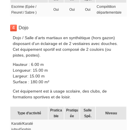
Escrime (Epée /
Compétition
Oui
Oui
Oui
Fleuret / Sabre )
départementale
4
Dojo
Dojo / Salle d’arts martiaux en synthétique (hors gazon)
disposant d’un éclairage et de 2 vestiaires avec douches.
Cet équipement sportif est composé de 2 couloirs (ou
pistes, postes).
Hauteur : 6.00 m
Longueur: 15.00 m
Largeur: 15.00 m
Surface : 180.00 m²
Cet équipement est à usage scolaire, des clubs, de
formations sportives et de loisir.
Pratica
Pratiqu
Salle
Type d’activité
Niveau
ble
ée
Spé.
Karaté/Karaté
jutsu/Goshin