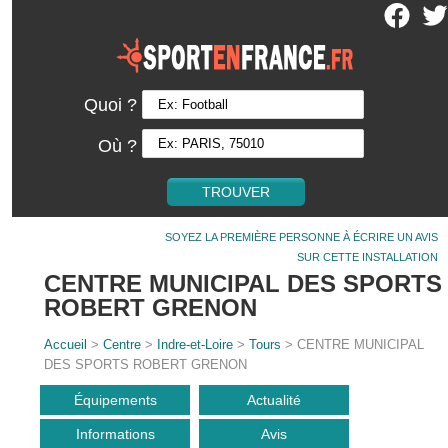
Quoi ?
Où ?
SOYEZ LA PREMIÈRE PERSONNE À ÉCRIRE UN AVIS
SUR CETTE INSTALLATION
CENTRE MUNICIPAL DES SPORTS
ROBERT GRENON
Accueil
>
Centre
>
Indre-et-Loire
>
Tours
> CENTRE MUNICIPAL
DES SPORTS ROBERT GRENON
Équipements
Actualité
Informations
Avis