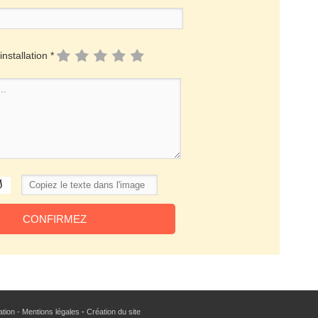
installation *
sation - Mentions légales
-
Création du site