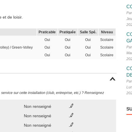
C
Par
et de loisir.
Jeu
20
Praticable
Pratiquée
Salle Spé.
Niveau
C
Oui
Oui
Oui
Scolaire
G
Par
volley) / Green-Volley
Oui
Oui
Oui
Scolaire
Mar
Oui
Oui
Oui
Scolaire
20
C
D
Par
Lun
ervice sur cette installation (club, entreprise, etc.) ? Renseignez
20
Non renseigné
SU
Non renseigné
Non renseigné