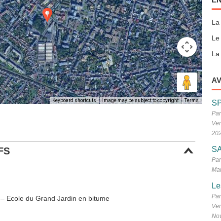
La
Le
La 
AV
Keyboard shortcuts
Image may be subject to copyright
Terms
S
Par
Ven
20
SA
FS
Par
Mar
Le
Par
s – Ecole du Grand Jardin en bitume
Ven
No