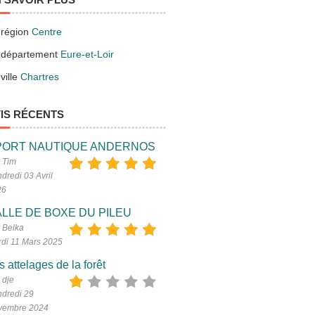
 région
Centre
 département
Eure-et-Loir
ville
Chartres
IS RÉCENTS
PORT NAUTIQUE ANDERNOS
 Tim
dredi 03 Avril
26
LLE DE BOXE DU PILEU
 Belka
di 11 Mars 2025
s attelages de la forêt
 dje
dredi 29
vembre 2024