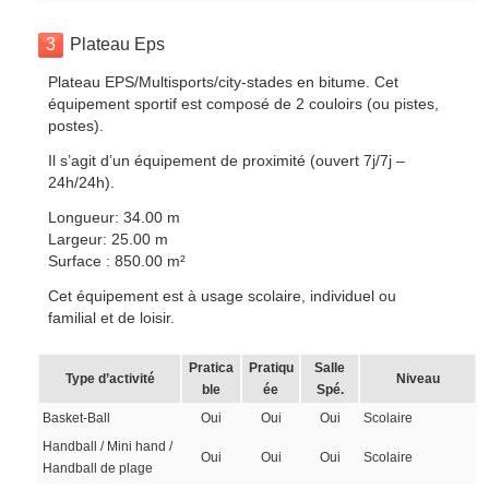
3
Plateau Eps
Plateau EPS/Multisports/city-stades en bitume. Cet
équipement sportif est composé de 2 couloirs (ou pistes,
postes).
Il s’agit d’un équipement de proximité (ouvert 7j/7j –
24h/24h).
Longueur: 34.00 m
Largeur: 25.00 m
Surface : 850.00 m²
Cet équipement est à usage scolaire, individuel ou
familial et de loisir.
Pratica
Pratiqu
Salle
Type d’activité
Niveau
ble
ée
Spé.
Basket-Ball
Oui
Oui
Oui
Scolaire
Handball / Mini hand /
Oui
Oui
Oui
Scolaire
Handball de plage