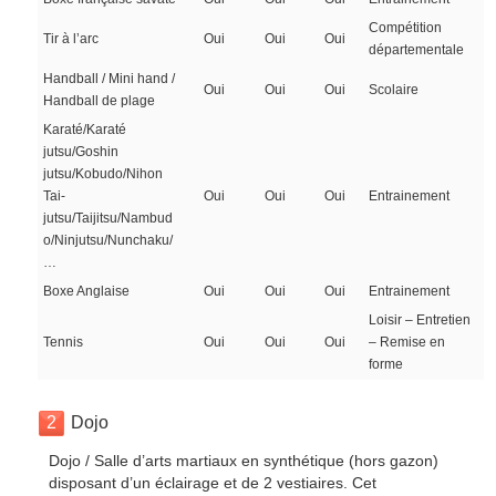
Compétition
Tir à l’arc
Oui
Oui
Oui
départementale
Handball / Mini hand /
Oui
Oui
Oui
Scolaire
Handball de plage
Karaté/Karaté
jutsu/Goshin
jutsu/Kobudo/Nihon
Tai-
Oui
Oui
Oui
Entrainement
jutsu/Taijitsu/Nambud
o/Ninjutsu/Nunchaku/
…
Boxe Anglaise
Oui
Oui
Oui
Entrainement
Loisir – Entretien
Tennis
Oui
Oui
Oui
– Remise en
forme
2
Dojo
Dojo / Salle d’arts martiaux en synthétique (hors gazon)
disposant d’un éclairage et de 2 vestiaires. Cet