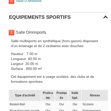
6
Stade D’Athlétisme
EQUIPEMENTS SPORTIFS
1
Salle Omnisports
Salle multisports en synthétique (hors gazon) disposant
d’un éclairage et de 2 vestiaires avec douches
Hauteur : 7.00 m
Longueur: 40.00 m
Largeur: 20.00 m
Surface : 800.00 m²
Cet équipement est à usage scolaire, des clubs et de
formations sportives.
Pratica
Pratiqu
Salle
Type d’activité
Niveau
ble
ée
Spé.
Basket-Ball
Oui
Oui
Oui
Scolaire
Boxe française savate
Oui
Oui
Oui
Entrainement