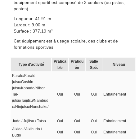
équipement sportif est composé de 3 couloirs (ou pistes,
postes).
Longueur: 41.91 m
Largeur: 9.00 m
Surface : 377.19 m²
Cet équipement est à usage scolaire, des clubs et de
formations sportives.
Pratica
Pratiqu
Salle
Type d’activité
Niveau
ble
ée
Spé.
Karaté/Karaté
jutsu/Goshin
jutsu/Kobudo/Nihon
Tai-
Oui
Oui
Oui
Entrainement
jutsu/Taijitsu/Nambud
o/Ninjutsu/Nunchaku/
…
Judo / Jujitsu / Taïso
Oui
Oui
Oui
Entrainement
Aikido / Aikibudo /
Oui
Oui
Oui
Entrainement
Budo