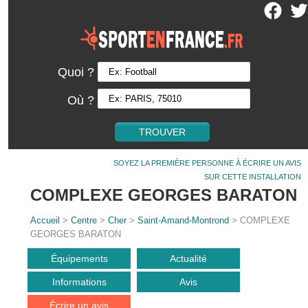
Quoi ?
Où ?
SOYEZ LA PREMIÈRE PERSONNE À ÉCRIRE UN AVIS
SUR CETTE INSTALLATION
COMPLEXE GEORGES BARATON
Accueil
>
Centre
>
Cher
>
Saint-Amand-Montrond
> COMPLEXE
GEORGES BARATON
Équipements
Actualité
Informations
Avis
Écrire un avis