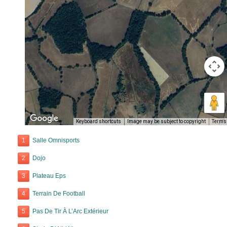
Keyboard shortcuts
Image may be subject to copyright
Terms
1
Salle Omnisports
2
Dojo
3
Plateau Eps
4
Terrain De Football
5
Pas De Tir À L’Arc Extérieur