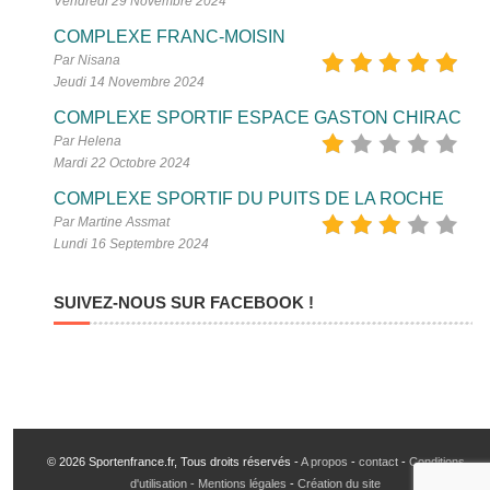
Vendredi 29 Novembre 2024
COMPLEXE FRANC-MOISIN
Par Nisana
Jeudi 14 Novembre 2024
COMPLEXE SPORTIF ESPACE GASTON CHIRAC
Par Helena
Mardi 22 Octobre 2024
COMPLEXE SPORTIF DU PUITS DE LA ROCHE
Par Martine Assmat
Lundi 16 Septembre 2024
SUIVEZ-NOUS SUR FACEBOOK !
© 2026 Sportenfrance.fr, Tous droits réservés -
A propos
-
contact
-
Conditions
d'utilisation - Mentions légales
-
Création du site