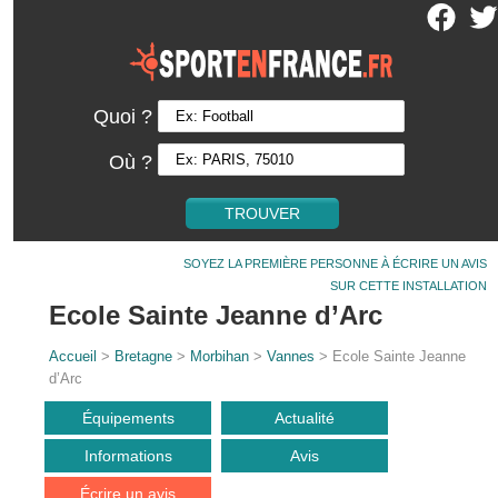
Quoi ?
Où ?
SOYEZ LA PREMIÈRE PERSONNE À ÉCRIRE UN AVIS
SUR CETTE INSTALLATION
Ecole Sainte Jeanne d’Arc
Accueil
>
Bretagne
>
Morbihan
>
Vannes
> Ecole Sainte Jeanne
d’Arc
Équipements
Actualité
Informations
Avis
Écrire un avis