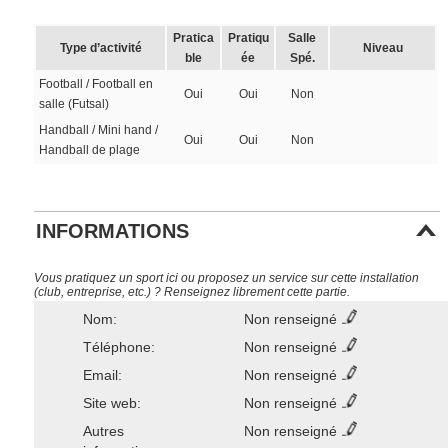
Pratica
Pratiqu
Salle
Type d’activité
Niveau
ble
ée
Spé.
Football / Football en
Oui
Oui
Non
salle (Futsal)
Handball / Mini hand /
Oui
Oui
Non
Handball de plage
INFORMATIONS
Vous pratiquez un sport ici ou proposez un service sur cette installation
(club, entreprise, etc.) ? Renseignez librement cette partie.
Nom:
Non renseigné
Téléphone:
Non renseigné
Email:
Non renseigné
Site web:
Non renseigné
Autres
Non renseigné