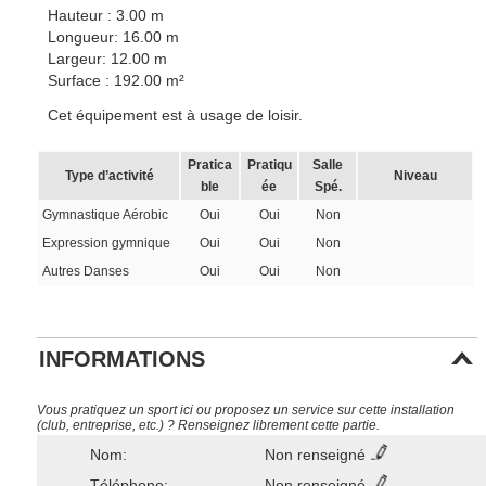
Hauteur : 3.00 m
Longueur: 16.00 m
Largeur: 12.00 m
Surface : 192.00 m²
Cet équipement est à usage de loisir.
Pratica
Pratiqu
Salle
Type d’activité
Niveau
ble
ée
Spé.
Gymnastique Aérobic
Oui
Oui
Non
Expression gymnique
Oui
Oui
Non
Autres Danses
Oui
Oui
Non
INFORMATIONS
Vous pratiquez un sport ici ou proposez un service sur cette installation
(club, entreprise, etc.) ? Renseignez librement cette partie.
Nom:
Non renseigné
Téléphone:
Non renseigné