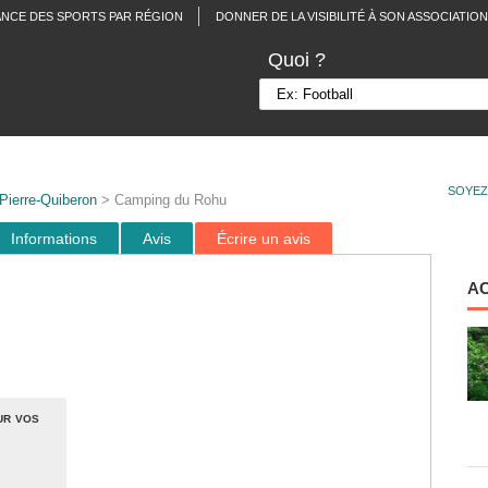
ANCE DES SPORTS PAR RÉGION
DONNER DE LA VISIBILITÉ À SON ASSOCIATION
Quoi ?
SOYEZ
Pierre-Quiberon
> Camping du Rohu
Informations
Avis
Écrire un avis
A
ur vos