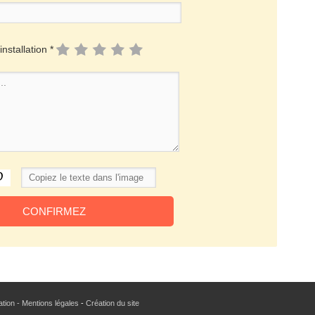
installation *
sation - Mentions légales
-
Création du site