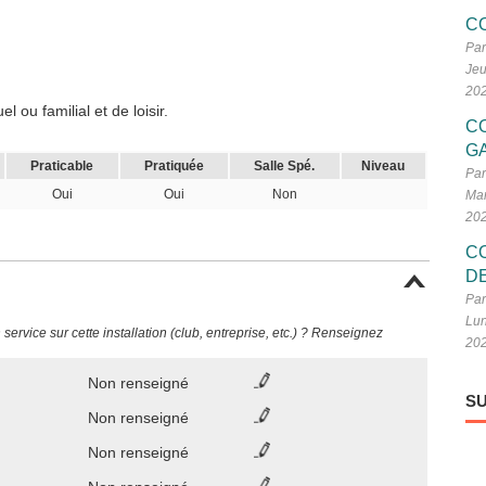
C
Par
Jeu
20
 ou familial et de loisir.
C
G
Praticable
Pratiquée
Salle Spé.
Niveau
Par
Oui
Oui
Non
Mar
20
C
D
Par
Lun
ervice sur cette installation (club, entreprise, etc.) ? Renseignez
20
Non renseigné
SU
Non renseigné
Non renseigné