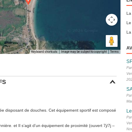
La
Le
La 
AV
Keyboard shortcuts
Image may be subject to copyright
Terms
S
Par
Ven
20
FS
SA
Par
Mar
drée disposant de douches. Cet équipement sportif est composé
Le
Par
Ven
nière. et Il s’agit d’un équipement de proximité (ouvert 7j/7j –
No