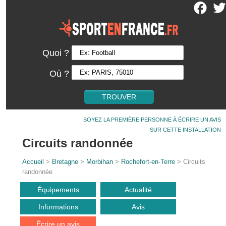
Quoi ?
Où ?
SOYEZ LA PREMIÈRE PERSONNE À ÉCRIRE UN AVIS
SUR CETTE INSTALLATION
Circuits randonnée
Accueil
>
Bretagne
>
Morbihan
>
Rochefort-en-Terre
> Circuits
randonnée
Équipements
Actualité
Informations
Avis
Écrire un avis