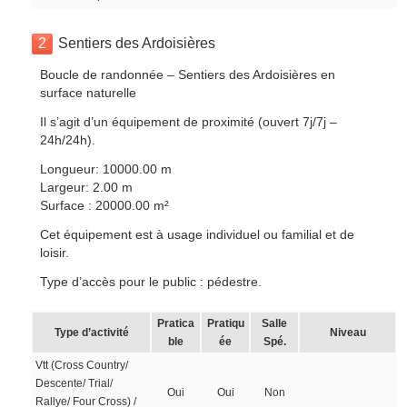
2
Sentiers des Ardoisières
Boucle de randonnée – Sentiers des Ardoisières en
surface naturelle
Il s’agit d’un équipement de proximité (ouvert 7j/7j –
24h/24h).
Longueur: 10000.00 m
Largeur: 2.00 m
Surface : 20000.00 m²
Cet équipement est à usage individuel ou familial et de
loisir.
Type d’accès pour le public : pédestre.
Pratica
Pratiqu
Salle
Type d’activité
Niveau
ble
ée
Spé.
Vtt (Cross Country/
Descente/ Trial/
Oui
Oui
Non
Rallye/ Four Cross) /