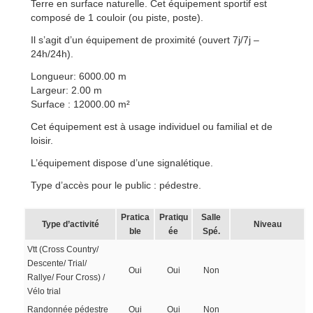
Terre en surface naturelle. Cet équipement sportif est
composé de 1 couloir (ou piste, poste).
Il s’agit d’un équipement de proximité (ouvert 7j/7j –
24h/24h).
Longueur: 6000.00 m
Largeur: 2.00 m
Surface : 12000.00 m²
Cet équipement est à usage individuel ou familial et de
loisir.
L’équipement dispose d’une signalétique.
Type d’accès pour le public : pédestre.
Pratica
Pratiqu
Salle
Type d’activité
Niveau
ble
ée
Spé.
Vtt (Cross Country/
Descente/ Trial/
Oui
Oui
Non
Rallye/ Four Cross) /
Vélo trial
Randonnée pédestre
Oui
Oui
Non