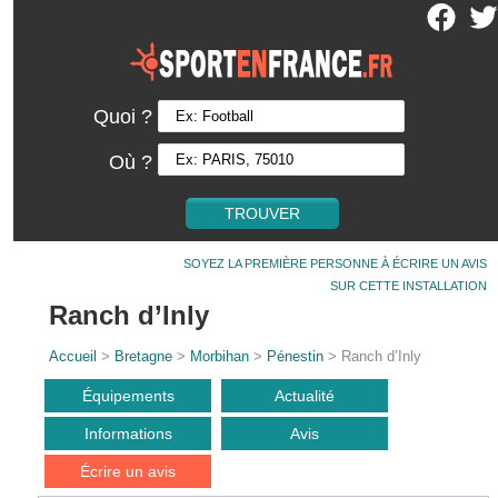
Quoi ?
Où ?
SOYEZ LA PREMIÈRE PERSONNE À ÉCRIRE UN AVIS
SUR CETTE INSTALLATION
Ranch d’Inly
Accueil
>
Bretagne
>
Morbihan
>
Pénestin
> Ranch d’Inly
Équipements
Actualité
Informations
Avis
Écrire un avis