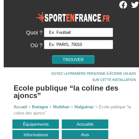
Quoi ?
Où ?
SOYEZ LA PREMIÈRE PERSONNE À ÉCRIRE UN AVIS
SUR CETTE INSTALLATION
Ecole publique “la coline des
ajoncs”
Accueil
>
Bretagne
>
Morbihan
>
Malguénac
> Ecole publique “la
coline des ajoncs”
Équipements
Actualité
Informations
Avis