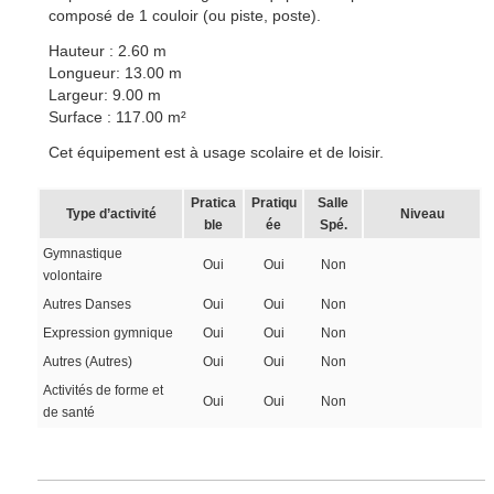
composé de 1 couloir (ou piste, poste).
Hauteur : 2.60 m
Longueur: 13.00 m
Largeur: 9.00 m
Surface : 117.00 m²
Cet équipement est à usage scolaire et de loisir.
Pratica
Pratiqu
Salle
Type d’activité
Niveau
ble
ée
Spé.
Gymnastique
Oui
Oui
Non
volontaire
Autres Danses
Oui
Oui
Non
Expression gymnique
Oui
Oui
Non
Autres (Autres)
Oui
Oui
Non
Activités de forme et
Oui
Oui
Non
de santé