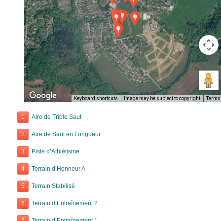
Keyboard shortcuts
Image may be subject to copyright
Terms
1
Aire de Triple Saut
2
Aire de Saut en Longueur
3
Piste d’Athlétisme
4
Terrain d’Honneur A
5
Terrain Stabilisé
6
Terrain d’Entraînement 2
7
Terrain d’Entraînement 1