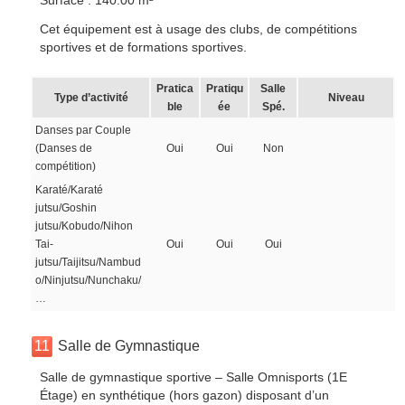
Surface : 140.00 m²
Cet équipement est à usage des clubs, de compétitions
sportives et de formations sportives.
Pratica
Pratiqu
Salle
Type d’activité
Niveau
ble
ée
Spé.
Danses par Couple
(Danses de
Oui
Oui
Non
compétition)
Karaté/Karaté
jutsu/Goshin
jutsu/Kobudo/Nihon
Tai-
Oui
Oui
Oui
jutsu/Taijitsu/Nambud
o/Ninjutsu/Nunchaku/
…
11
Salle de Gymnastique
Salle de gymnastique sportive – Salle Omnisports (1E
Étage) en synthétique (hors gazon) disposant d’un