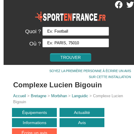
Quoi ?
Où ?
SOYEZ LA PREMIÈRE PERSONNE À ÉCRIRE UN AVIS
SUR CETTE INSTALLATION
Complexe Lucien Bigouin
Accueil
>
Bretagne
>
Morbihan
>
Languidic
> Complexe Lucien
Bigouin
Équipements
Actualité
Informations
Avis
Écrire un avis