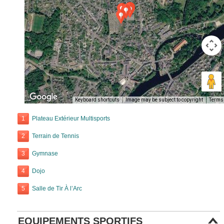
Keyboard shortcuts
Image may be subject to copyright
Terms
1
Plateau Extérieur Multisports
2
Terrain de Tennis
3
Gymnase
4
Dojo
5
Salle de Tir À l’Arc
EQUIPEMENTS SPORTIFS