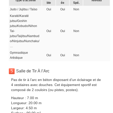
Type d’activité
Niveau
ble
ée
Spé.
Judo / Jujitsu / Taïso
Oui
Oui
Non
Karaté/Karaté
jutsu/Goshin
jutsu/Kobudo/Nihon
Tai-
Oui
Oui
Non
jutsu/Taijitsu/Nambud
o/Ninjutsu/Nunchaku/
…
Gymnastique
Oui
Oui
Non
Artistique
5
Salle de Tir À l’Arc
Pas de tir à l’arc en béton disposant d’un éclairage et de
4 vestiaires avec douches. Cet équipement sportif est
composé de 2 couloirs (ou pistes, postes).
Hauteur : 7.00 m
Longueur: 20.00 m
Largeur: 4.50 m