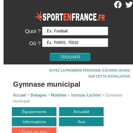
Quoi ?
Où ?
SOYEZ LA PREMIÈRE PERSONNE À ÉCRIRE UN AVIS
SUR CETTE INSTALLATION
Gymnase municipal
Accueil
>
Bretagne
>
Morbihan
>
Inzinzac-Lochrist
> Gymnase
municipal
Équipements
Actualité
Informations
Avis
Écrire un avis