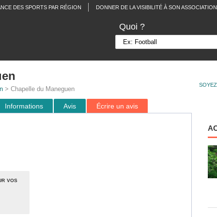
ANCE DES SPORTS PAR RÉGION
DONNER DE LA VISIBILITÉ À SON ASSOCIATION
Quoi ?
uen
SOYEZ
n
> Chapelle du Maneguen
Informations
Avis
Écrire un avis
A
ur vos