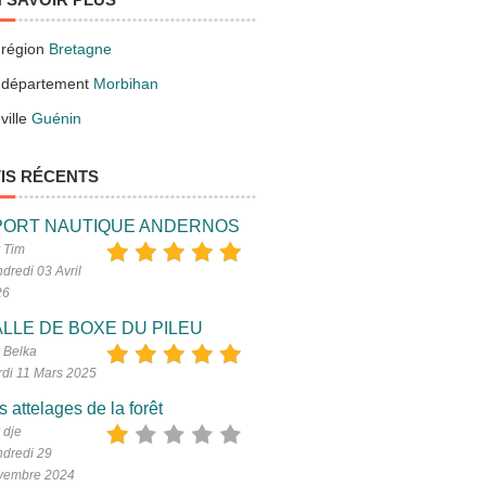
 région
Bretagne
 département
Morbihan
ville
Guénin
IS RÉCENTS
PORT NAUTIQUE ANDERNOS
 Tim
dredi 03 Avril
26
LLE DE BOXE DU PILEU
 Belka
di 11 Mars 2025
s attelages de la forêt
 dje
dredi 29
vembre 2024