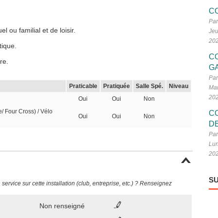
C
Par
 ou familial et de loisir.
Jeu
20
tique.
C
re.
G
Par
Praticable
Pratiquée
Salle Spé.
Niveau
Mar
20
Oui
Oui
Non
e/ Four Cross) / Vélo
C
Oui
Oui
Non
D
Par
Lun
20
SU
ervice sur cette installation (club, entreprise, etc.) ? Renseignez
Non renseigné