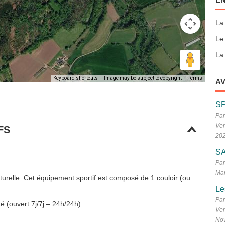
La
Le
La 
Keyboard shortcuts
Image may be subject to copyright
Terms
AV
S
Par
Ven
FS
20
SA
Par
Mar
urelle. Cet équipement sportif est composé de 1 couloir (ou
Le
Par
é (ouvert 7j/7j – 24h/24h).
Ven
No