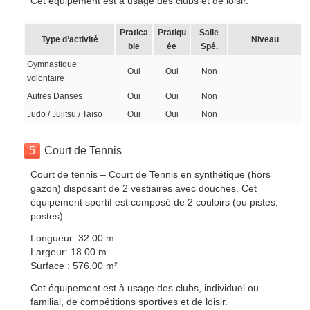
Cet équipement est à usage des clubs et de loisir.
Pratica
Pratiqu
Salle
Type d’activité
Niveau
ble
ée
Spé.
Gymnastique
Oui
Oui
Non
volontaire
Autres Danses
Oui
Oui
Non
Judo / Jujitsu / Taïso
Oui
Oui
Non
5
Court de Tennis
Court de tennis – Court de Tennis en synthétique (hors
gazon) disposant de 2 vestiaires avec douches. Cet
équipement sportif est composé de 2 couloirs (ou pistes,
postes).
Longueur: 32.00 m
Largeur: 18.00 m
Surface : 576.00 m²
Cet équipement est à usage des clubs, individuel ou
familial, de compétitions sportives et de loisir.