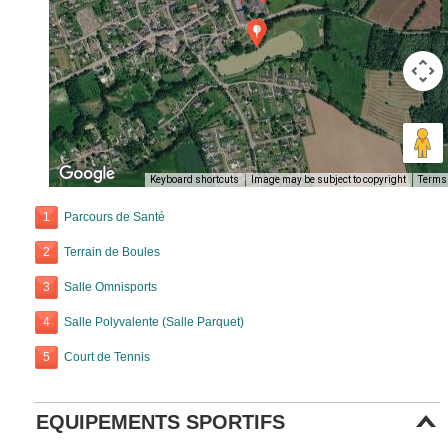
Keyboard shortcuts
Image may be subject to copyright
Terms
1
Parcours de Santé
2
Terrain de Boules
3
Salle Omnisports
4
Salle Polyvalente (Salle Parquet)
5
Court de Tennis
EQUIPEMENTS SPORTIFS