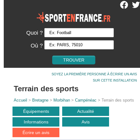
Quoi ?
Où ?
SOYEZ LA PREMIÈRE PERSONNE À ÉCRIRE UN AVIS
SUR CETTE INSTALLATION
Terrain des sports
Accueil
>
Bretagne
>
Morbihan
>
Campénéac
> Terrain des sports
Équipements
Actualité
Informations
Avis
Écrire un avis