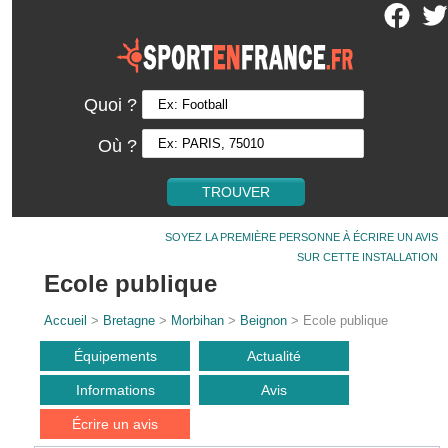
Quoi ?
Où ?
SOYEZ LA PREMIÈRE PERSONNE À ÉCRIRE UN AVIS
SUR CETTE INSTALLATION
Ecole publique
Accueil
>
Bretagne
>
Morbihan
>
Beignon
> Ecole publique
Équipements
Actualité
Informations
Avis
Écrire un avis