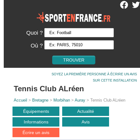
Quoi ?
Où ?
SOYEZ LA PREMIÈRE PERSONNE À ÉCRIRE UN AVIS
SUR CETTE INSTALLATION
Tennis Club ALréen
Accueil
>
Bretagne
>
Morbihan
>
Auray
> Tennis Club ALréen
Équipements
Actualité
Informations
Avis
Écrire un avis