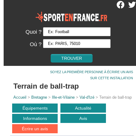
Quoi ?
Où ?
SOYEZ LA PREMIÈRE PERSONNE À ÉCRIRE UN AVIS
SUR CETTE INSTALLATION
Terrain de ball-trap
Accueil
>
Bretagne
>
Ille-et-Vilaine
>
Val-d'Izé
> Terrain de ball-trap
Équipements
Actualité
Informations
Avis
Écrire un avis